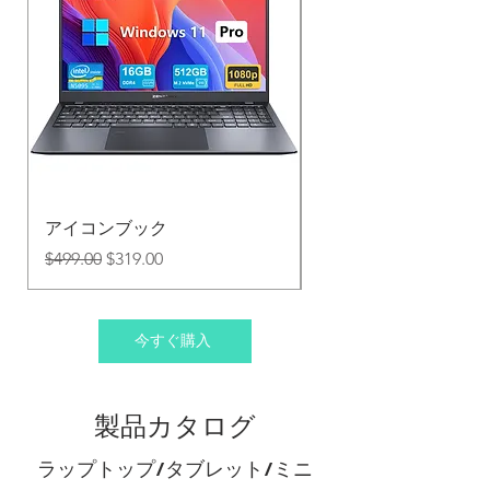
アイコンブック
エクシーブック
通常価格
セール価格
通常価格
$499.00
$319.00
$299.00
今すぐ購入
製品カタログ
ラップトップ/タブレット/ミニ