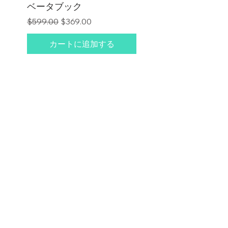
ベータブック
通常価格
セール価格
$599.00
$369.00
カートに追加する