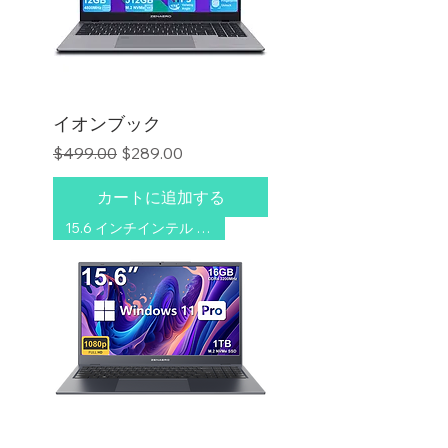
イオンブック
通常価格
セール価格
$499.00
$289.00
カートに追加する
15.6 インチインテル 16GB/1TB