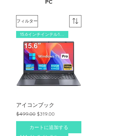
PC
フィルター
15.6インチインテル16GB/512GB
アイコンブック
通常価格
セール価格
$499.00
$319.00
カートに追加する