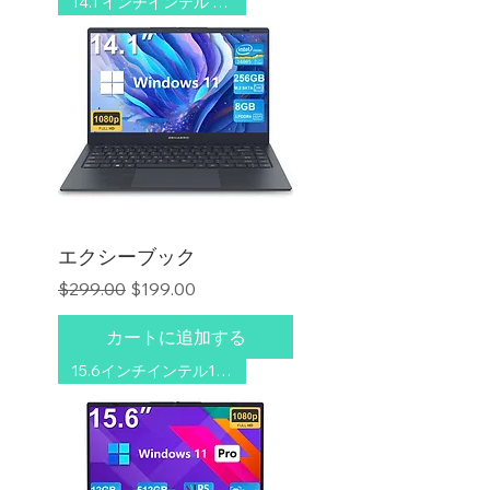
14.1 インチインテル 8GB/256GB
エクシーブック
通常価格
セール価格
$299.00
$199.00
カートに追加する
15.6インチインテル16GB/512GB