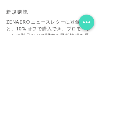
新規購読
ZENAERO ニュースレターに登録する
と、10% オフで購入でき、プロモーシ
ョンや製品などに関する最新情報を受
け取ることができます。
Subscribe Now
店
接触
ブログ
よくあ
る質問
ダウンロード
買う