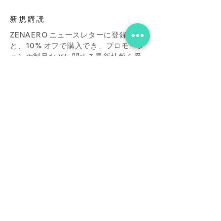
新規購読
ZENAERO ニュースレターに登録する
と、10% オフで購入でき、プロモーシ
ョンや製品などに関する最新情報を受
け取ることができます。
Subscribe Now
店
接触
ブログ
よくあ
る質問
ダウンロード
買う