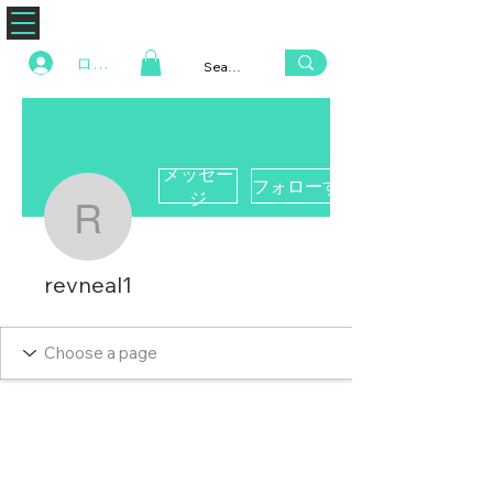
ZENAERO
ログイン
メッセー
フォローする
ジ
revneal1
revneal1