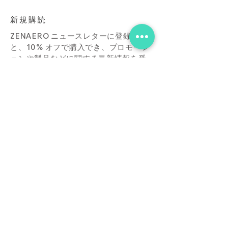
新規購読
ZENAERO ニュースレターに登録する
と、10% オフで購入でき、プロモーシ
ョンや製品などに関する最新情報を受
け取ることができます。
Subscribe Now
店
接触
ブログ
よくあ
る質問
ダウンロード
買う