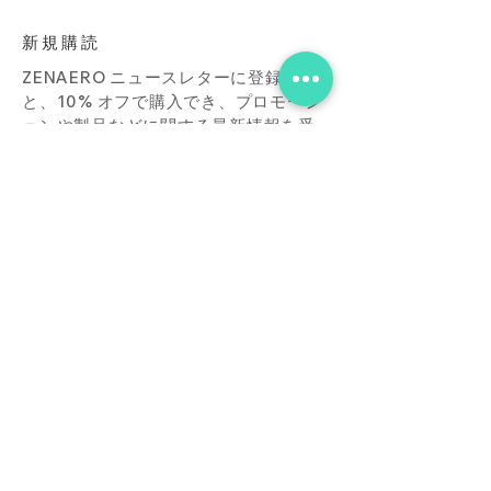
新規購読
ZENAERO ニュースレターに登録する
と、10% オフで購入でき、プロモーシ
ョンや製品などに関する最新情報を受
け取ることができます。
Subscribe Now
店
接触
ブログ
よくあ
る質問
ダウンロード
買う