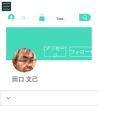
ZENAERO
ログイン
メッセー
フォローする
ジ
田口 文己