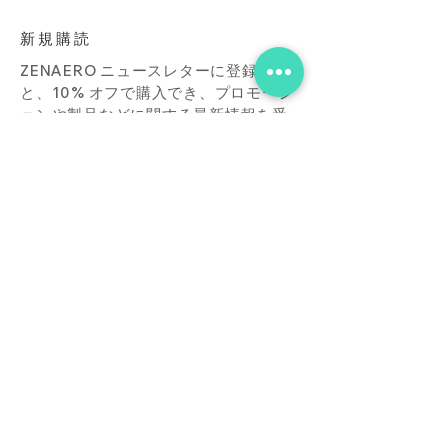
新規購読
ZENAERO ニュースレターに登録する
と、10% オフで購入でき、プロモーシ
ョンや製品などに関する最新情報を受
け取ることができます。
Subscribe Now
店
接触
ブログ
よくあ
る質問
ダウンロード
買う