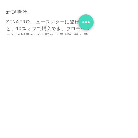
新規購読
ZENAERO ニュースレターに登録する
と、10% オフで購入でき、プロモーシ
ョンや製品などに関する最新情報を受
け取ることができます。
Subscribe Now
店
接触
ブログ
よくあ
る質問
ダウンロード
買う