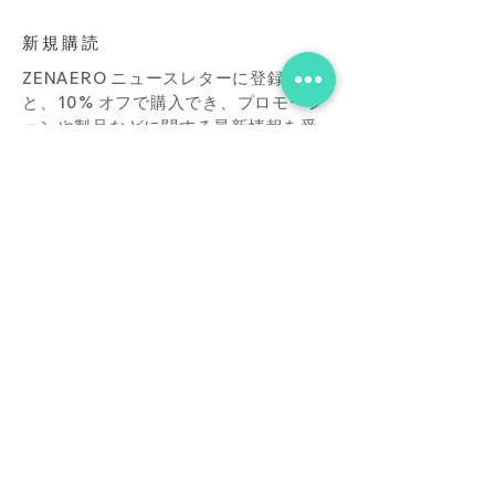
新規購読
ZENAERO ニュースレターに登録する
と、10% オフで購入でき、プロモーシ
ョンや製品などに関する最新情報を受
け取ることができます。
Subscribe Now
店
接触
ブログ
よくあ
る質問
ダウンロード
買う