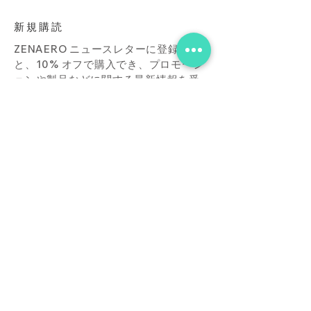
新規購読
ZENAERO ニュースレターに登録する
と、10% オフで購入でき、プロモーシ
ョンや製品などに関する最新情報を受
け取ることができます。
Subscribe Now
店
接触
ブログ
よくあ
る質問
ダウンロード
買う