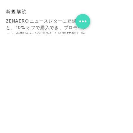
新規購読
ZENAERO ニュースレターに登録する
と、10% オフで購入でき、プロモーシ
ョンや製品などに関する最新情報を受
け取ることができます。
Subscribe Now
店
接触
ブログ
よくあ
る質問
ダウンロード
買う