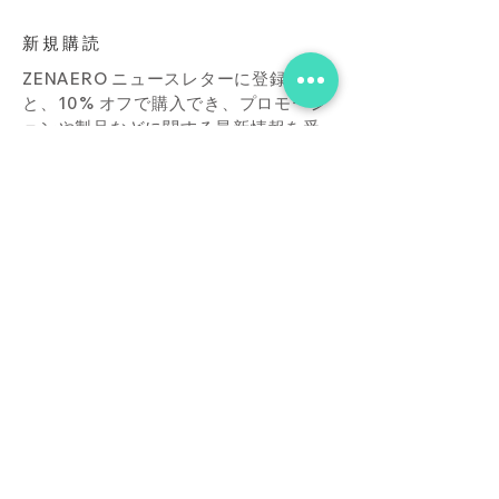
新規購読
ZENAERO ニュースレターに登録する
と、10% オフで購入でき、プロモーシ
ョンや製品などに関する最新情報を受
け取ることができます。
Subscribe Now
店
接触
ブログ
よくあ
る質問
ダウンロード
買う