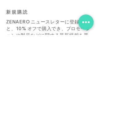
新規購読
ZENAERO ニュースレターに登録する
と、10% オフで購入でき、プロモーシ
ョンや製品などに関する最新情報を受
け取ることができます。
Subscribe Now
店
接触
ブログ
よくあ
る質問
ダウンロード
買う