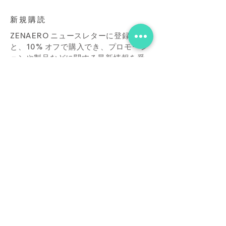
新規購読
ZENAERO ニュースレターに登録する
と、10% オフで購入でき、プロモーシ
ョンや製品などに関する最新情報を受
け取ることができます。
Subscribe Now
店
接触
ブログ
よくあ
る質問
ダウンロード
買う